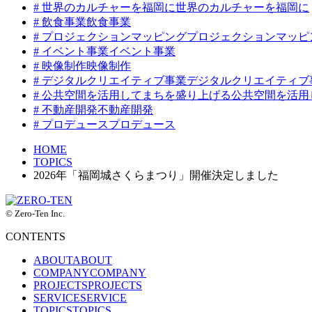
#
世界のカルチャーを福岡に
世界のカルチャーを福岡に
#
飲食事業
飲食事業
#
プロジェクションマッピング
プロジェクションマッピ
#
イベント事業
イベント事業
#
映像制作
映像制作
#
デジタルクリエイティブ事業
デジタルクリエイティブ
#
公共空間を活用してまちを盛り上げる
公共空間を活用
#
不動産開発
不動産開発
#
プロデュース
プロデュース
HOME
TOPICS
2026年「福岡城さくらまつり」開催決定しました
© Zero-Ten Inc.
CONTENTS
ABOUT
ABOUT
COMPANY
COMPANY
PROJECTS
PROJECTS
SERVICE
SERVICE
TOPICS
TOPICS