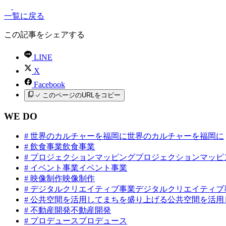
一覧に戻る
この記事をシェアする
LINE
X
Facebook
このページのURLをコピー
WE DO
#
世界のカルチャーを福岡に
世界のカルチャーを福岡に
#
飲食事業
飲食事業
#
プロジェクションマッピング
プロジェクションマッピ
#
イベント事業
イベント事業
#
映像制作
映像制作
#
デジタルクリエイティブ事業
デジタルクリエイティブ
#
公共空間を活用してまちを盛り上げる
公共空間を活用
#
不動産開発
不動産開発
#
プロデュース
プロデュース