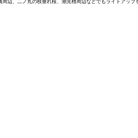
橋周辺、二ノ丸の枝垂れ桜、潮見櫓周辺などでもライトアップを