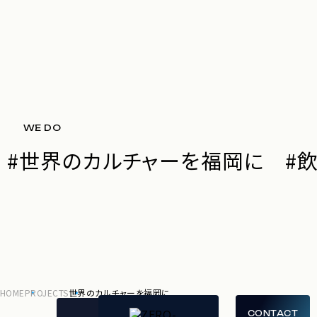
CONTENTS
SOCIAL
MEDIA
CONTACT
ABOUT
WE DO
Instagram
お仕事
COMPANY
Facebook
のご依
PROJECTS
#
世界のカルチャーを福岡に
#
SERVICE
頼・
TOPICS
ご相談
RELATED
RECRUIT
は
こちら
Zero-
から
PRIVACY
Ten
POLICY
Park
Inc.
HOME
PROJECTS
世界のカルチャーを福岡に
JA
EN
CONTACT