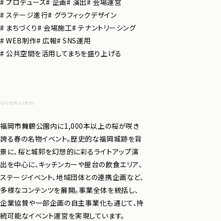
# プロデュース
# 企画
# 演出
# 会場運営
# ステージ進行
# グラフィックデザイン
# まちづくり
# 会場施工
# テナントリーシング
# WEB制作
# 広報
# SNS運用
# 公共空間を活用してまちを盛り上げる
OVERVIEW
福岡市舞鶴公園内に1,000本以上の桜が咲き
誇る春の名物イベント。歴史的な福岡城跡を背
景に、桜と城郭を幻想的に彩るライトアップ演
出を中心に、キッチンカーや屋台の飲食エリア、
ステージイベント、地域団体との連携企画など、
多様なコンテンツを展開。事業全体を統括し、
企業協賛や一部企画の自主事業化も通じて、持
続可能なイベント運営を実現しています。