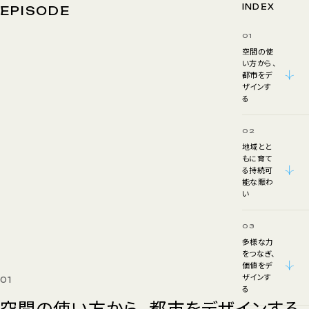
INDEX
EPISODE
01
空間の使
い方から、
都市をデ
ザインす
る
02
地域とと
もに育て
る持続可
能な賑わ
い
03
多様な力
をつなぎ、
価値をデ
ザインす
01
る
空間の使い方から、都市をデザインする